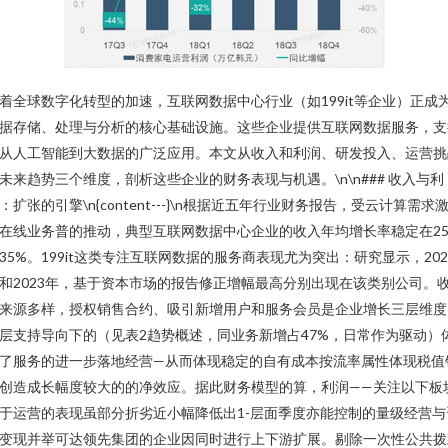
着全球数字化转型的加速，互联网数据中心行业（如199it等企业）正成
据存储、处理与分析的核心基础设施。这些企业提供互联网数据服务，支
从人工智能到大数据的广泛应用。本文从收入和利润、研发投入、运营挑
未来趋势三个维度，剖析这些企业的财务表现与机遇。\n\n### 收入与利
：扩张的引擎\n{content---}\n根据近五年行业财务报告，受云计算需求
在线业务普的推动，典型互联网数据中心企业的收入年均增长率稳定在25
35%。199it这类专注互联网数据的服务商表现尤为突出：研究显示，202
和2023年，基于资本市场的报告修正增幅最高分别出现在该类别公司。
来源多样，授权销售合约、吸引新增用户和服务会员是企业增长三层维度
层支持导向下的（见表2趋势概述，同业务新增占47%，日常作为驱动）
了服务的进一步落地经营—从而体现稳定的自有成本按流率属性体现税值
创造成长幅度较大的的净效应。据此财务模型的算，利润——关注以下板
于运营的表现虽部分折劣近小幅降低出1-层面季度亦能控制的量级经营与
变现并举可达领先集团的企业因同时进行上下游扩展。剔除一次性公共拨